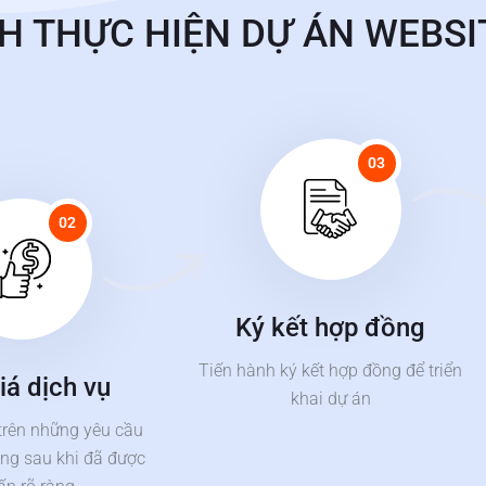
H THỰC HIỆN DỰ ÁN WEBSI
03
02
Ký kết hợp đồng
Tiến hành ký kết hợp đồng để triển
iá dịch vụ
khai dự án
trên những yêu cầu
ng sau khi đã được