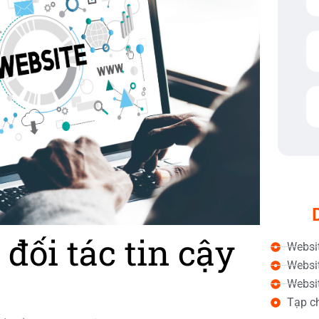
đối tác tin cậy
Websit
Websit
Websit
Tạp ch