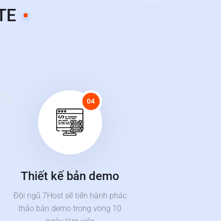
TE
04
Thiết kế bản demo
Đội ngũ 7Host sẽ tiến hành phác
thảo bản demo trong vòng 10