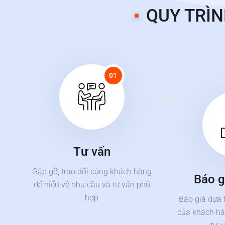
QUY TRÌN
01
Tư vấn
Gặp gỡ, trao đổi cùng khách hàng
Báo g
để hiểu về nhu cầu và tư vấn phù
hợp
Báo giá dựa 
của khách hà