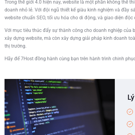
Trong thế giới 4.0 hiện nay, website là một phần không thể t
doanh nhỏ lẻ. Với đội ngũ thiết kế giàu kinh nghiệm và đầy sá
website chuẩn SEO, tối ưu hóa cho di động, và giao diện độc
Với mục tiêu thúc đẩy sự thành công cho doanh nghiệp của bạn
xây dựng website, mà còn xây dựng giải pháp kinh doanh toà
thị trường.
Hãy để 7Host đồng hành cùng bạn trên hành trình chinh phục
Lý