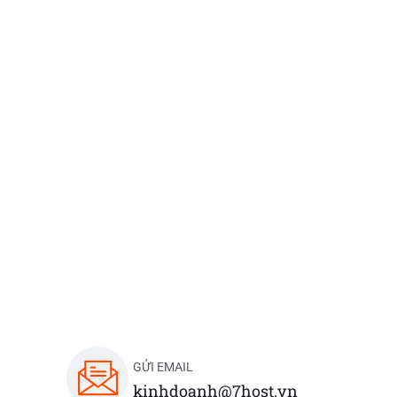
GỬI EMAIL
kinhdoanh@7host.vn