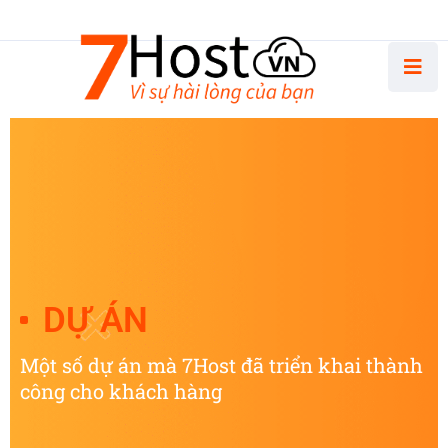
Thứ Hai - Thứ Sáu 8.30 AM - 5.00 PM
DỰ ÁN
Một số dự án mà 7Host đã triển khai thành
công cho khách hàng