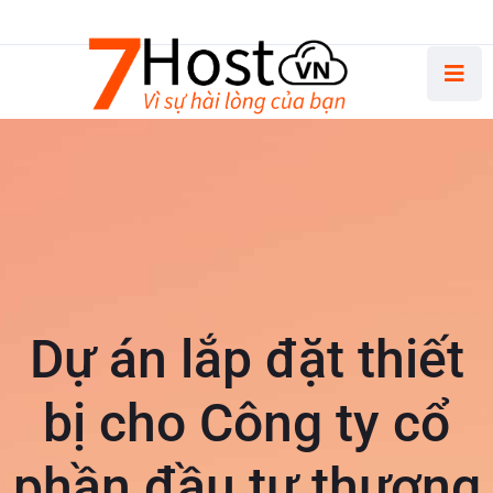
Thứ Hai - Thứ Sáu 8.30 AM - 5.00 PM
Dự án lắp đặt thiết
bị cho Công ty cổ
phần đầu tư thương