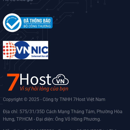
Copyright © 2025 - Công ty TNHH 7Host Việt Nam
Địa chỉ: 575/31/35D Cách Mạng Tháng Tám, Phường Hòa
Hưng, TP.HCM - Đại diện: Ông Võ Hồng Phương.