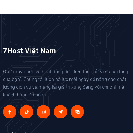
7Host Việt Nam
Được xây dựng và hoạt động dựa trên tôn chỉ “Vì sự hài lòng
của bạn”. Chúng tôi luôn nỗ lực mỗi ngày để nâng cao chất
lượng dịch vụ và mang lại giá trị xứng đáng với chi phí mà
khách hàng đã bỏ ra.