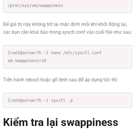
/proc/sys/vm/swappiness
Để giá trị này không trở lại mặc định mỗi khi khởi động lại,
các bạn cần khai báo trong sysctl.conf vào cuối file như sau:
[root@server7h ~] nano /etc/sysctl.conf

vm.swappiness=10
Tiến hành reboot hoặc gõ lệnh sau để áp dụng tức thì:
[root@server7h ~] sysctl -p
Kiểm tra lại swappiness