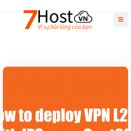
Thứ Hai - Thứ Sáu 8.30 AM - 5.00 PM