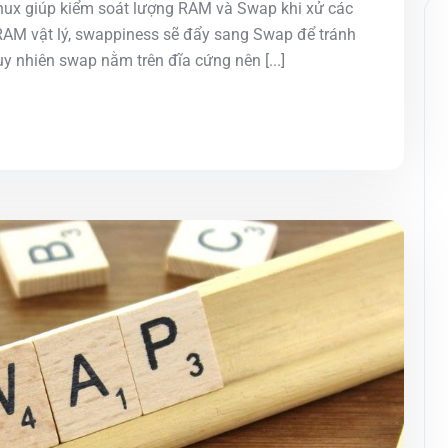
inux giúp kiểm soát lượng RAM và Swap khi xử các
iếu RAM vật lý, swappiness sẽ đẩy sang Swap để tránh
y nhiên swap nằm trên đĩa cứng nên [...]