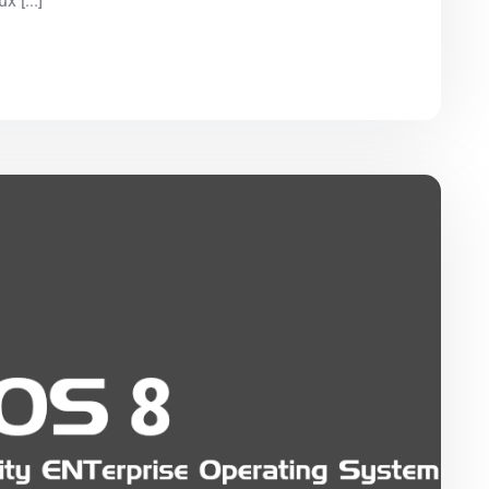
 [...]